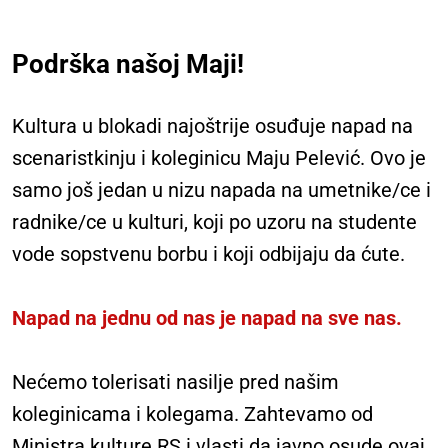
Podrška našoj Maji!
Kultura u blokadi najoštrije osuđuje napad na
scenaristkinju i koleginicu Maju Pelević. Ovo je
samo još jedan u nizu napada na umetnike/ce i
radnike/ce u kulturi, koji po uzoru na studente
vode sopstvenu borbu i koji odbijaju da ćute.
Napad na jedn
u
od nas je napad na sve nas.
Nećemo tolerisati nasilje pred našim
koleginicama i kolegama. Zahtevamo od
Ministra kulture RS i vlasti da javno osude ovaj