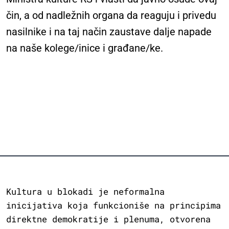
čin, a od nadležnih organa da reaguju i privedu
nasilnike i na taj način zaustave dalje napade
na naše kolege/inice i građane/ke.
Kultura u blokadi je neformalna
inicijativa koja funkcioniše na principima
direktne demokratije i plenuma, otvorena